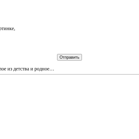
ртинке,
лое из детства и родное…