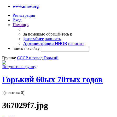
www.nnov.org
Регистрация
Вход
Помощь
За помощью обращайтесь к
jasper-foter
написать
Администрация ННОВ
написать
поиск по сайту
Группа:
СССР и город Горький
Вступить в группу
Горький 60ых 70тых годов
(голосов:
0
)
367029f7.jpg