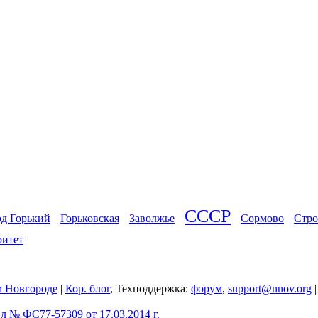
СССР
од Горький
Горьковская
Заволжье
Сормово
Стро
ритет
 Новгороде
|
Кор. блог
, Техподдержка:
форум
,
support@nnov.org
 № ФС77-57309 от 17.03.2014 г.