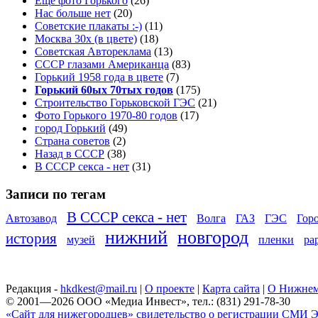
Еще фото Горького
(26)
Нас больше нет
(20)
Советские плакаты :-)
(11)
Москва 30x (в цвете)
(18)
Советская Автореклама
(13)
СССР глазами Американца
(83)
Горький 1958 года в цвете
(7)
Горький 60ых 70тых годов
(175)
Строительство Горьковской ГЭС
(21)
Фото Горького 1970-80 годов
(17)
город Горький
(49)
Страна советов
(2)
Назад в СССР
(38)
В СССР секса - нет
(31)
Записи по тегам
В СССР секса - нет
Автозавод
Волга
ГАЗ
ГЭС
Гор
нижний
новгород
история
музей
пленки
ра
Редакция -
hkdkest@mail.ru
|
О проекте
|
Карта сайта
|
О Нижнем
© 2001—2026 ООО «Медиа Инвест», тел.: (831) 291-78-30
«Сайт для нижегородцев» свидетельство о регистрации СМИ Эл