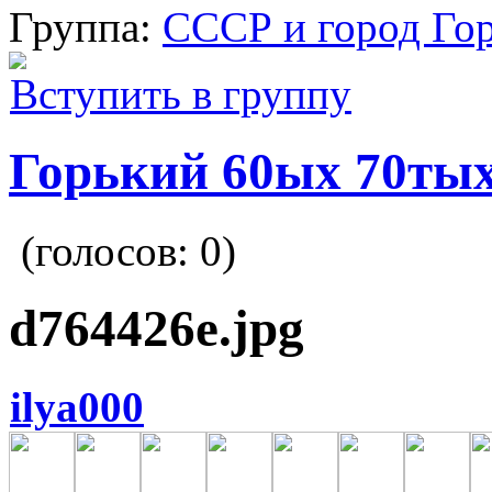
Группа:
СССР и город Го
Вступить в группу
Горький 60ых 70тых
(голосов:
0
)
d764426e.jpg
ilya000