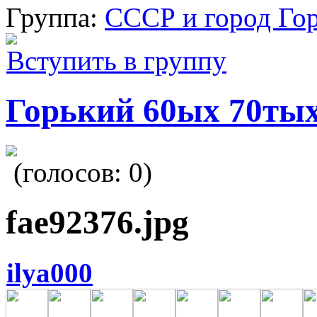
Группа:
СССР и город Го
Вступить в группу
Горький 60ых 70тых
(голосов:
0
)
fae92376.jpg
ilya000